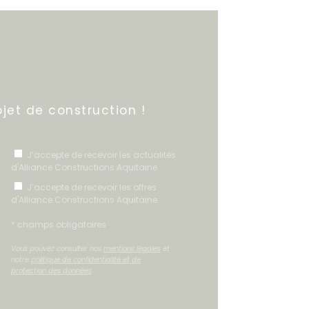
jet de construction !
J’accepte de recevoir les actualités
d'Alliance Constructions Aquitaine.
J’accepte de recevoir les offres
d'Alliance Constructions Aquitaine.
* champs obligatoires
Vous pouvez consulter nos
mentions légales
et
notre
politique de confidentialité et de
protection des données
.