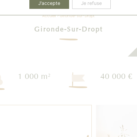
J'accepte
Je refuse
Accueil
>
Gironde-sur-Dropt
Gironde-Sur-Dropt
1 000 m
40 000 €
2