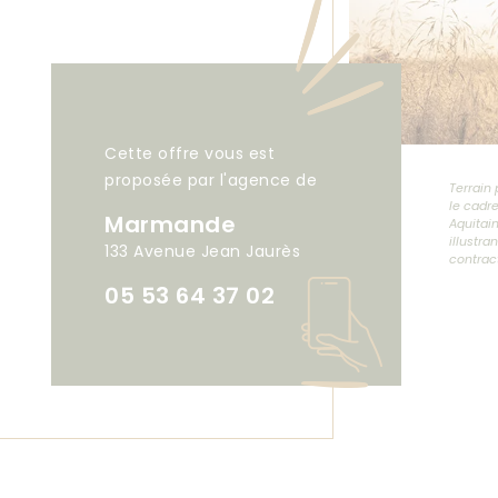
Cette offre vous est
proposée par l'agence de
Terrain 
le cadr
Marmande
Aquitain
illustra
133 Avenue Jean Jaurès
contrac
05 53 64 37 02