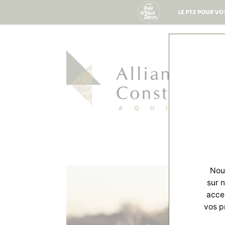
Nous
sur 
accep
vos p