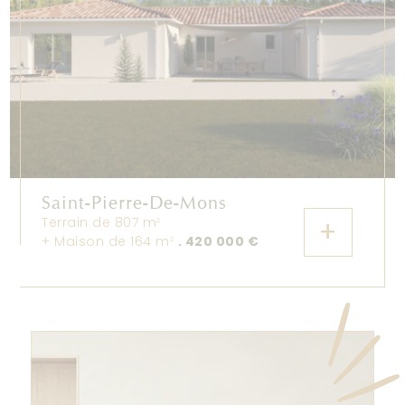
Saint-Pierre-De-Mons
Terrain de 807 m
+
2
+ Maison de 164 m
. 420 000 €
2