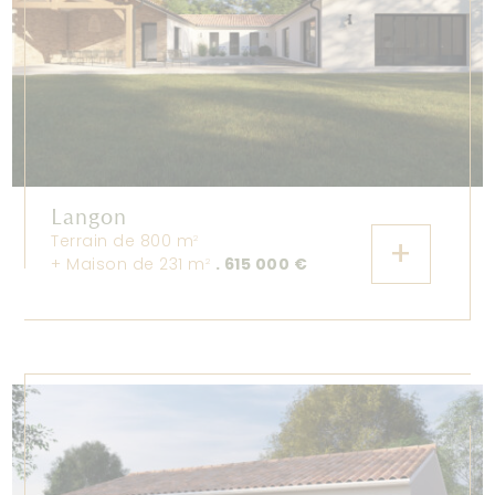
Langon
Terrain de 800 m
+
2
+ Maison de 231 m
. 615 000 €
2