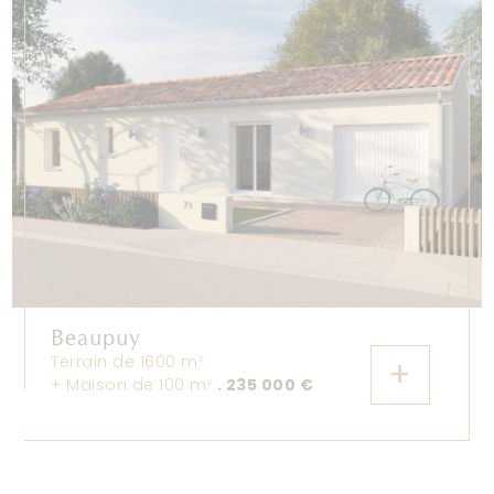
Beaupuy
Terrain de 1600 m
+
2
+ Maison de 100 m
. 235 000 €
2