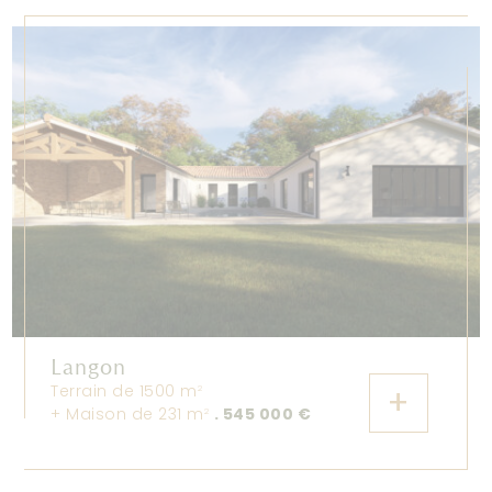
Langon
Terrain de 1500 m
+
2
+ Maison de 231 m
. 545 000 €
2