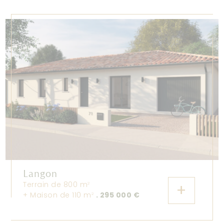
Langon
Terrain de 800 m
+
2
+ Maison de 110 m
. 295 000 €
2