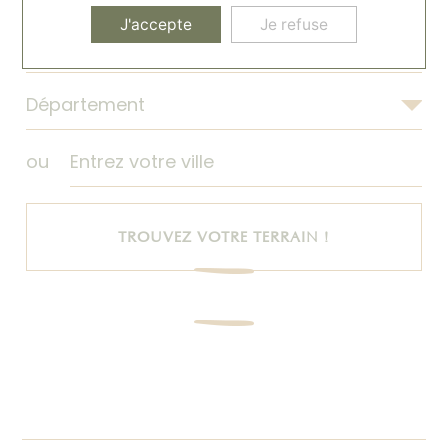
J'accepte
Je refuse
ou